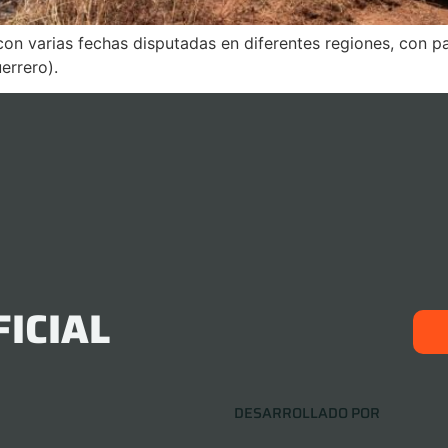
 con varias fechas disputadas en diferentes regiones, con pa
errero).
ICIAL
DESARROLLADO POR